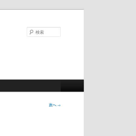
検
索
次へ
→