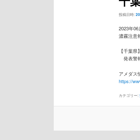
千
ー
シ
投稿日時:
2
ョ
ン
2023年0
濃霧注意
【千葉県
発表警報
アメダス情
https://w
カテゴリー: