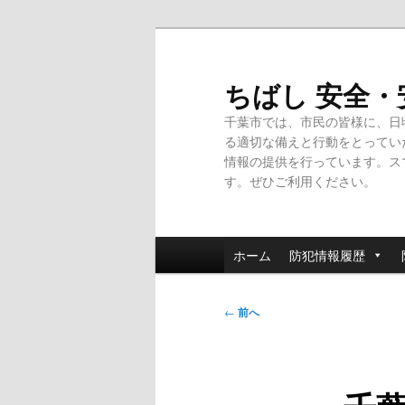
メ
イ
ン
ちばし 安全
コ
千葉市では、市民の皆様に、日
ン
る適切な備えと行動をとってい
テ
情報の提供を行っています。ス
ン
す。ぜひご利用ください。
ツ
へ
移
メ
動
ホーム
防犯情報履歴
イ
ン
投
メ
←
前へ
稿
ニ
ナ
ュ
ビ
ー
ゲ