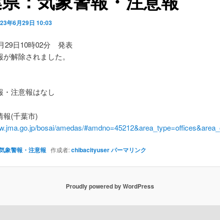
葉県：気象警報・注意報
023年6月29日 10:03
6月29日10時02分 発表
報が解除されました。
】
・注意報はなし
報(千葉市)
ww.jma.go.jp/bosai/amedas/#amdno=45212&area_type=offices&are
気象警報・注意報
作成者:
chibacityuser
パーマリンク
Proudly powered by WordPress