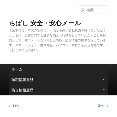
メ
イ
検
ン
索
コ
ちばし 安全・安心メール
ン
千葉市では、市民の皆様に、日頃から高い防犯意識を持っていただく
テ
とともに、災害に対する適切な備えと行動をとっていただくことを目
ン
的として、電子メールを活用した防犯・防災情報の提供を行っていま
ツ
す。スマートフォン・携帯電話・パソコンいずれでも受信可能です。
へ
ぜひご利用ください。
移
動
メ
ホーム
イ
ン
防犯情報履歴
メ
ニ
防災情報履歴
ュ
ー
投
←
前へ
次へ
→
稿
ナ