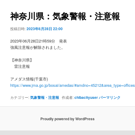
ビ
ゲ
神奈川県：気象警報・注意報
ー
シ
投稿日時:
2023年6月28日 22:00
ョ
ン
2023年06月28日21時59分 発表
強風注意報が解除されました。
【神奈川県】
雷注意報
アメダス情報(千葉市)
https://www.jma.go.jp/bosai/amedas/#amdno=45212&area_type=offic
カテゴリー:
気象警報・注意報
作成者:
chibacityuser
パーマリンク
Proudly powered by WordPress