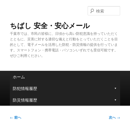
メ
イ
検
ン
索
コ
ちばし 安全・安心メール
ン
千葉市では、市民の皆様に、日頃から高い防犯意識を持っていただく
テ
とともに、災害に対する適切な備えと行動をとっていただくことを目
ン
的として、電子メールを活用した防犯・防災情報の提供を行っていま
ツ
す。スマートフォン・携帯電話・パソコンいずれでも受信可能です。
へ
ぜひご利用ください。
移
動
メ
ホーム
イ
ン
防犯情報履歴
メ
ニ
防災情報履歴
ュ
ー
投
←
前へ
次へ
→
稿
ナ