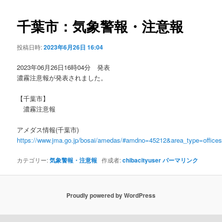
ビ
ゲ
千葉市：気象警報・注意報
ー
シ
投稿日時:
2023年6月26日 16:04
ョ
ン
2023年06月26日16時04分 発表
濃霧注意報が発表されました。
【千葉市】
濃霧注意報
アメダス情報(千葉市)
https://www.jma.go.jp/bosai/amedas/#amdno=45212&area_type=offic
カテゴリー:
気象警報・注意報
作成者:
chibacityuser
パーマリンク
Proudly powered by WordPress