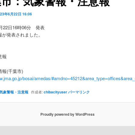
葉市：気象警報・注意報
023年6月22日 16:06
6月22日16時06分 発表
報が発表されました。
】
意報
報(千葉市)
ww.jma.go.jp/bosai/amedas/#amdno=45212&area_type=offices&are
気象警報・注意報
作成者:
chibacityuser
パーマリンク
Proudly powered by WordPress