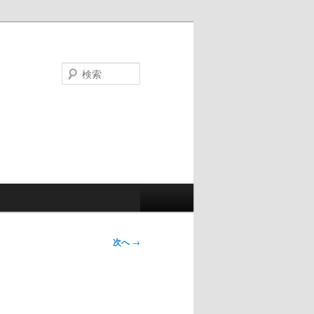
検
索
次へ
→