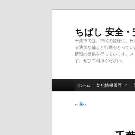
メ
イ
ン
ちばし 安全
コ
千葉市では、市民の皆様に、日
ン
る適切な備えと行動をとってい
テ
情報の提供を行っています。ス
ン
す。ぜひご利用ください。
ツ
へ
移
メ
動
ホーム
防犯情報履歴
イ
ン
投
メ
←
前へ
稿
ニ
ナ
ュ
ビ
ー
ゲ