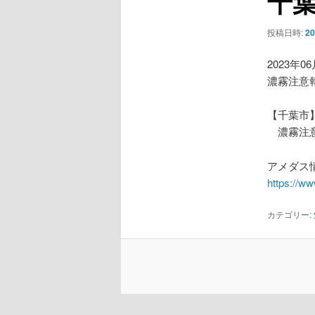
千
ー
シ
投稿日時:
2
ョ
ン
2023年0
濃霧注意
【千葉市
濃霧注
アメダス情
https://w
カテゴリー: