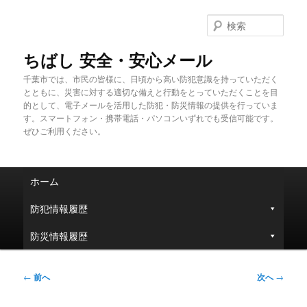
メ
イ
検
ン
索
コ
ちばし 安全・安心メール
ン
千葉市では、市民の皆様に、日頃から高い防犯意識を持っていただく
テ
とともに、災害に対する適切な備えと行動をとっていただくことを目
ン
的として、電子メールを活用した防犯・防災情報の提供を行っていま
ツ
す。スマートフォン・携帯電話・パソコンいずれでも受信可能です。
へ
ぜひご利用ください。
移
動
メ
ホーム
イ
ン
防犯情報履歴
メ
ニ
防災情報履歴
ュ
ー
投
←
前へ
次へ
→
稿
ナ