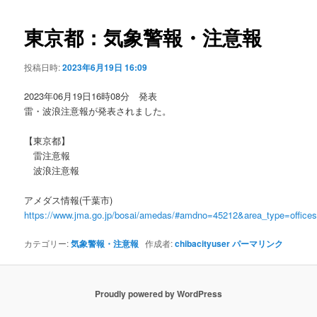
ビ
ゲ
東京都：気象警報・注意報
ー
シ
投稿日時:
2023年6月19日 16:09
ョ
ン
2023年06月19日16時08分 発表
雷・波浪注意報が発表されました。
【東京都】
雷注意報
波浪注意報
アメダス情報(千葉市)
https://www.jma.go.jp/bosai/amedas/#amdno=45212&area_type=offic
カテゴリー:
気象警報・注意報
作成者:
chibacityuser
パーマリンク
Proudly powered by WordPress