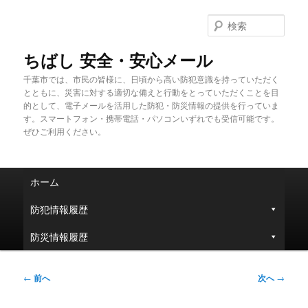
メ
イ
検
ン
索
コ
ちばし 安全・安心メール
ン
千葉市では、市民の皆様に、日頃から高い防犯意識を持っていただく
テ
とともに、災害に対する適切な備えと行動をとっていただくことを目
ン
的として、電子メールを活用した防犯・防災情報の提供を行っていま
ツ
す。スマートフォン・携帯電話・パソコンいずれでも受信可能です。
へ
ぜひご利用ください。
移
動
メ
ホーム
イ
ン
防犯情報履歴
メ
ニ
防災情報履歴
ュ
ー
投
←
前へ
次へ
→
稿
ナ