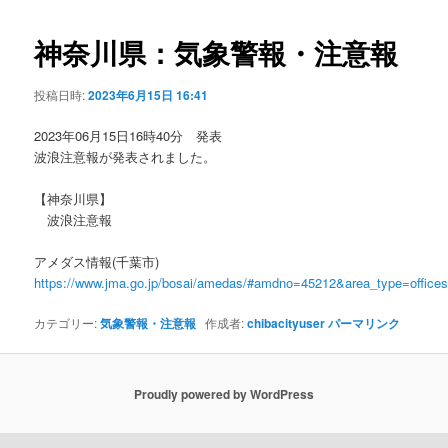
ビ
ゲ
神奈川県：気象警報・注意報
ー
シ
投稿日時:
2023年6月15日 16:41
ョ
ン
2023年06月15日16時40分 発表
波浪注意報が発表されました。
【神奈川県】
波浪注意報
アメダス情報(千葉市)
https://www.jma.go.jp/bosai/amedas/#amdno=45212&area_type=offic
カテゴリー:
気象警報・注意報
作成者:
chibacityuser
パーマリンク
Proudly powered by WordPress