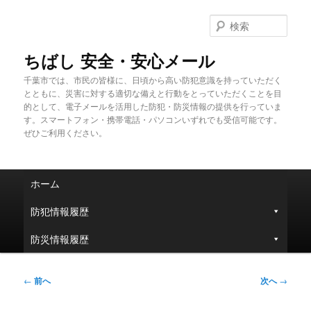
メ
イ
検
ン
索
コ
ちばし 安全・安心メール
ン
千葉市では、市民の皆様に、日頃から高い防犯意識を持っていただく
テ
とともに、災害に対する適切な備えと行動をとっていただくことを目
ン
的として、電子メールを活用した防犯・防災情報の提供を行っていま
ツ
す。スマートフォン・携帯電話・パソコンいずれでも受信可能です。
へ
ぜひご利用ください。
移
動
メ
ホーム
イ
ン
防犯情報履歴
メ
ニ
防災情報履歴
ュ
ー
投
←
前へ
次へ
→
稿
ナ