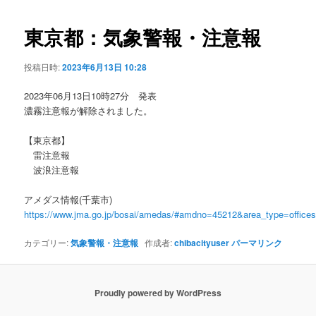
ビ
ゲ
東京都：気象警報・注意報
ー
シ
投稿日時:
2023年6月13日 10:28
ョ
ン
2023年06月13日10時27分 発表
濃霧注意報が解除されました。
【東京都】
雷注意報
波浪注意報
アメダス情報(千葉市)
https://www.jma.go.jp/bosai/amedas/#amdno=45212&area_type=offic
カテゴリー:
気象警報・注意報
作成者:
chibacityuser
パーマリンク
Proudly powered by WordPress