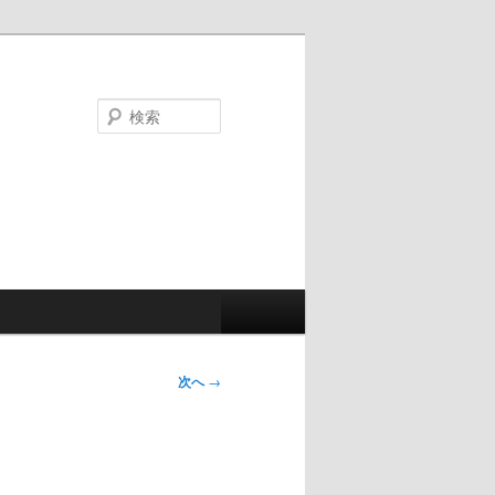
検
索
次へ
→