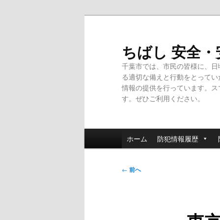
メ
イ
ン
ちばし 安全
コ
千葉市では、市民の皆様に、日
ン
る適切な備えと行動をとってい
テ
情報の提供を行っています。ス
ン
す。ぜひご利用ください。
ツ
へ
移
メ
動
ホーム
防犯情報履歴
イ
ン
投
メ
←
前へ
稿
ニ
ナ
ュ
ビ
ー
ゲ