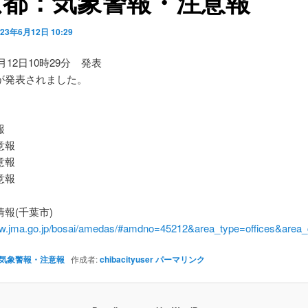
京都：気象警報・注意報
023年6月12日 10:29
6月12日10時29分 発表
が発表されました。
】
報
意報
意報
意報
報(千葉市)
ww.jma.go.jp/bosai/amedas/#amdno=45212&area_type=offices&are
気象警報・注意報
作成者:
chibacityuser
パーマリンク