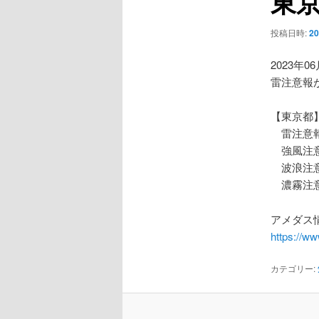
東
ー
シ
投稿日時:
2
ョ
ン
2023年0
雷注意報
【東京都
雷注意
強風注
波浪注
濃霧注
アメダス情
https://w
カテゴリー: