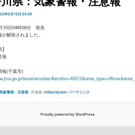
奈川県：気象警報・注意報
023年6月10日 04:09
6月10日04時08分 発表
報が解除されました。
県】
意報
報(千葉市)
ww.jma.go.jp/bosai/amedas/#amdno=45212&area_type=offices&are
気象警報・注意報
作成者:
chibacityuser
パーマリンク
Proudly powered by WordPress