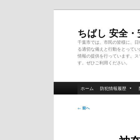
メ
イ
ン
ちばし 安全
コ
千葉市では、市民の皆様に、日
ン
る適切な備えと行動をとってい
テ
情報の提供を行っています。ス
ン
す。ぜひご利用ください。
ツ
へ
移
メ
動
ホーム
防犯情報履歴
イ
ン
投
メ
←
前へ
稿
ニ
ナ
ュ
ビ
ー
ゲ