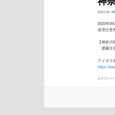
神
ー
シ
投稿日時:
2
ョ
ン
2023年0
波浪注意
【神奈川
濃霧注
アメダス情
https://w
カテゴリー: