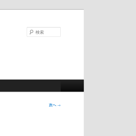
検
索
次へ
→