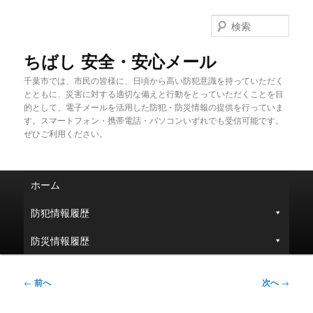
メ
イ
検
ン
索
コ
ちばし 安全・安心メール
ン
千葉市では、市民の皆様に、日頃から高い防犯意識を持っていただく
テ
とともに、災害に対する適切な備えと行動をとっていただくことを目
ン
的として、電子メールを活用した防犯・防災情報の提供を行っていま
ツ
す。スマートフォン・携帯電話・パソコンいずれでも受信可能です。
へ
ぜひご利用ください。
移
動
メ
ホーム
イ
ン
防犯情報履歴
メ
ニ
防災情報履歴
ュ
ー
投
←
前へ
次へ
→
稿
ナ