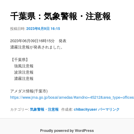
ビ
ゲ
千葉県：気象警報・注意報
ー
シ
投稿日時:
2023年6月9日 16:15
ョ
ン
2023年06月09日16時15分 発表
濃霧注意報が発表されました。
【千葉県】
強風注意報
波浪注意報
濃霧注意報
アメダス情報(千葉市)
https://www.jma.go.jp/bosai/amedas/#amdno=45212&area_type=offic
カテゴリー:
気象警報・注意報
作成者:
chibacityuser
パーマリンク
Proudly powered by WordPress