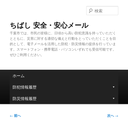
メ
イ
検
ン
索
コ
ちばし 安全・安心メール
ン
千葉市では、市民の皆様に、日頃から高い防犯意識を持っていただく
テ
とともに、災害に対する適切な備えと行動をとっていただくことを目
ン
的として、電子メールを活用した防犯・防災情報の提供を行っていま
ツ
す。スマートフォン・携帯電話・パソコンいずれでも受信可能です。
へ
ぜひご利用ください。
移
動
メ
ホーム
イ
ン
防犯情報履歴
メ
ニ
防災情報履歴
ュ
ー
投
←
前へ
次へ
→
稿
ナ