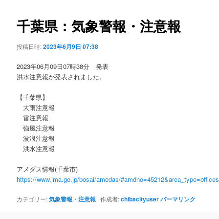
ビ
ゲ
千葉県：気象警報・注意報
ー
シ
投稿日時:
2023年6月9日 07:38
ョ
ン
2023年06月09日07時38分 発表
洪水注意報が発表されました。
【千葉県】
大雨注意報
雷注意報
強風注意報
波浪注意報
洪水注意報
アメダス情報(千葉市)
https://www.jma.go.jp/bosai/amedas/#amdno=45212&area_type=offic
カテゴリー:
気象警報・注意報
作成者:
chibacityuser
パーマリンク