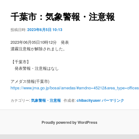
ビ
ゲ
千葉市：気象警報・注意報
ー
シ
投稿日時:
2023年6月5日 10:13
ョ
ン
2023年06月05日10時12分 発表
濃霧注意報が解除されました。
【千葉市】
発表警報・注意報はなし
アメダス情報(千葉市)
https://www.jma.go.jp/bosai/amedas/#amdno=45212&area_type=offic
カテゴリー:
気象警報・注意報
作成者:
chibacityuser
パーマリンク
Proudly powered by WordPress