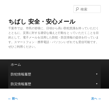
メ
イ
検
ン
索
コ
ちばし 安全・安心メール
ン
千葉市では、市民の皆様に、日頃から高い防犯意識を持っていただく
テ
とともに、災害に対する適切な備えと行動をとっていただくことを目
ン
的として、電子メールを活用した防犯・防災情報の提供を行っていま
ツ
す。スマートフォン・携帯電話・パソコンいずれでも受信可能です。
へ
ぜひご利用ください。
移
動
メ
ホーム
イ
ン
防犯情報履歴
メ
ニ
防災情報履歴
ュ
ー
投
←
前へ
次へ
→
稿
ナ