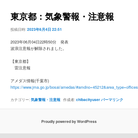
ビ
ゲ
東京都：気象警報・注意報
ー
シ
投稿日時:
2023年6月4日 22:51
ョ
ン
2023年06月04日22時50分 発表
波浪注意報が解除されました。
【東京都】
雷注意報
アメダス情報(千葉市)
https://www.jma.go.jp/bosai/amedas/#amdno=45212&area_type=offic
カテゴリー:
気象警報・注意報
作成者:
chibacityuser
パーマリンク
Proudly powered by WordPress