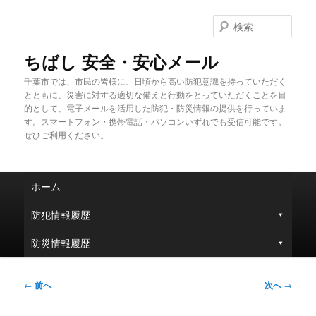
メ
イ
検
ン
索
コ
ちばし 安全・安心メール
ン
千葉市では、市民の皆様に、日頃から高い防犯意識を持っていただく
テ
とともに、災害に対する適切な備えと行動をとっていただくことを目
ン
的として、電子メールを活用した防犯・防災情報の提供を行っていま
ツ
す。スマートフォン・携帯電話・パソコンいずれでも受信可能です。
へ
ぜひご利用ください。
移
動
メ
ホーム
イ
ン
防犯情報履歴
メ
ニ
防災情報履歴
ュ
ー
投
←
前へ
次へ
→
稿
ナ