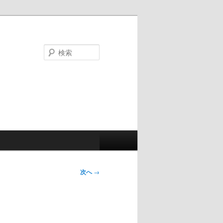
検
索
次へ
→