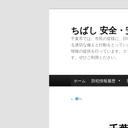
メ
イ
ン
ちばし 安全
コ
千葉市では、市民の皆様に、日
ン
る適切な備えと行動をとってい
テ
情報の提供を行っています。ス
ン
す。ぜひご利用ください。
ツ
へ
移
メ
動
ホーム
防犯情報履歴
イ
ン
投
メ
←
前へ
稿
ニ
ナ
ュ
ビ
ー
ゲ