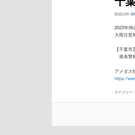
千
ー
シ
投稿日時:
2
ョ
ン
2023年0
大雨注意
【千葉市
発表警報
アメダス情
https://w
カテゴリー: