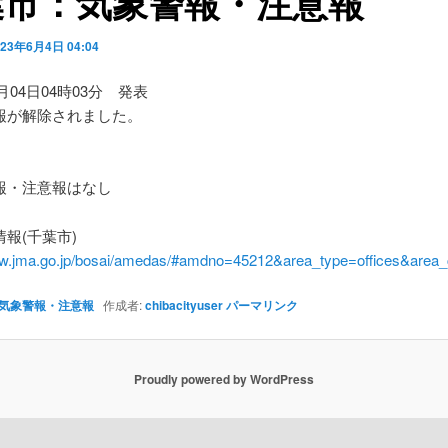
葉市：気象警報・注意報
023年6月4日 04:04
6月04日04時03分 発表
報が解除されました。
】
・注意報はなし
報(千葉市)
ww.jma.go.jp/bosai/amedas/#amdno=45212&area_type=offices&are
気象警報・注意報
作成者:
chibacityuser
パーマリンク
Proudly powered by WordPress