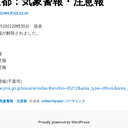
京都：気象警報・注意報
023年6月3日 22:36
6月03日22時35分 発表
報が解除されました。
】
報
意報
意報
報(千葉市)
ww.jma.go.jp/bosai/amedas/#amdno=45212&area_type=offices&are
気象警報・注意報
作成者:
chibacityuser
パーマリンク
Proudly powered by WordPress