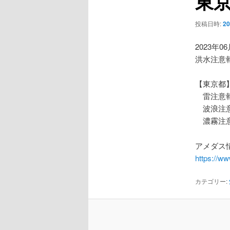
東
ー
シ
投稿日時:
2
ョ
ン
2023年0
洪水注意
【東京都
雷注意
波浪注
濃霧注
アメダス情
https://w
カテゴリー: