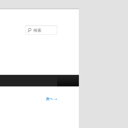
検
索
次へ
→