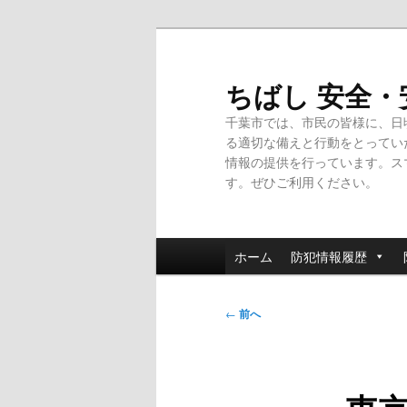
メ
イ
ン
ちばし 安全
コ
千葉市では、市民の皆様に、日
ン
る適切な備えと行動をとってい
テ
情報の提供を行っています。ス
ン
す。ぜひご利用ください。
ツ
へ
移
メ
動
ホーム
防犯情報履歴
イ
ン
投
メ
←
前へ
稿
ニ
ナ
ュ
ビ
ー
ゲ