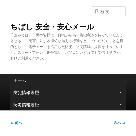
メ
イ
検
ン
索
コ
ちばし 安全・安心メール
ン
千葉市では、市民の皆様に、日頃から高い防犯意識を持っていただく
テ
とともに、災害に対する適切な備えと行動をとっていただくことを目
ン
的として、電子メールを活用した防犯・防災情報の提供を行っていま
ツ
す。スマートフォン・携帯電話・パソコンいずれでも受信可能です。
へ
ぜひご利用ください。
移
動
メ
ホーム
イ
ン
防犯情報履歴
メ
ニ
防災情報履歴
ュ
ー
投
←
前へ
次へ
→
稿
ナ