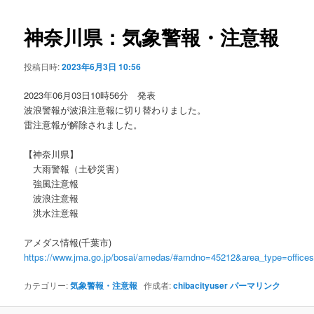
ビ
ゲ
神奈川県：気象警報・注意報
ー
シ
投稿日時:
2023年6月3日 10:56
ョ
ン
2023年06月03日10時56分 発表
波浪警報が波浪注意報に切り替わりました。
雷注意報が解除されました。
【神奈川県】
大雨警報（土砂災害）
強風注意報
波浪注意報
洪水注意報
アメダス情報(千葉市)
https://www.jma.go.jp/bosai/amedas/#amdno=45212&area_type=offic
カテゴリー:
気象警報・注意報
作成者:
chibacityuser
パーマリンク