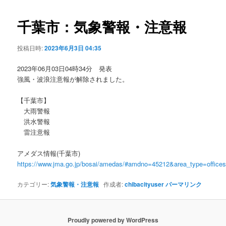
ビ
ゲ
千葉市：気象警報・注意報
ー
シ
投稿日時:
2023年6月3日 04:35
ョ
ン
2023年06月03日04時34分 発表
強風・波浪注意報が解除されました。
【千葉市】
大雨警報
洪水警報
雷注意報
アメダス情報(千葉市)
https://www.jma.go.jp/bosai/amedas/#amdno=45212&area_type=offic
カテゴリー:
気象警報・注意報
作成者:
chibacityuser
パーマリンク
Proudly powered by WordPress