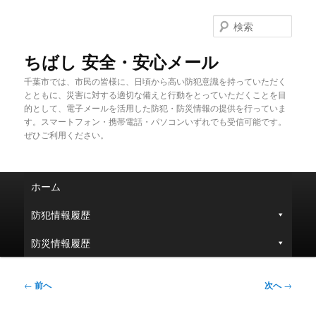
メ
イ
検
ン
索
コ
ちばし 安全・安心メール
ン
千葉市では、市民の皆様に、日頃から高い防犯意識を持っていただく
テ
とともに、災害に対する適切な備えと行動をとっていただくことを目
ン
的として、電子メールを活用した防犯・防災情報の提供を行っていま
ツ
す。スマートフォン・携帯電話・パソコンいずれでも受信可能です。
へ
ぜひご利用ください。
移
動
メ
ホーム
イ
ン
防犯情報履歴
メ
ニ
防災情報履歴
ュ
ー
投
←
前へ
次へ
→
稿
ナ