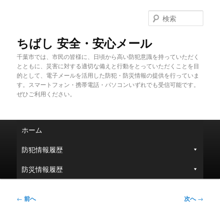
メ
イ
検
ン
索
コ
ちばし 安全・安心メール
ン
千葉市では、市民の皆様に、日頃から高い防犯意識を持っていただく
テ
とともに、災害に対する適切な備えと行動をとっていただくことを目
ン
的として、電子メールを活用した防犯・防災情報の提供を行っていま
ツ
す。スマートフォン・携帯電話・パソコンいずれでも受信可能です。
へ
ぜひご利用ください。
移
動
メ
ホーム
イ
ン
防犯情報履歴
メ
ニ
防災情報履歴
ュ
ー
投
←
前へ
次へ
→
稿
ナ