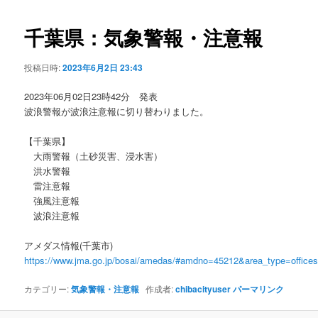
ビ
ゲ
千葉県：気象警報・注意報
ー
シ
投稿日時:
2023年6月2日 23:43
ョ
ン
2023年06月02日23時42分 発表
波浪警報が波浪注意報に切り替わりました。
【千葉県】
大雨警報（土砂災害、浸水害）
洪水警報
雷注意報
強風注意報
波浪注意報
アメダス情報(千葉市)
https://www.jma.go.jp/bosai/amedas/#amdno=45212&area_type=offic
カテゴリー:
気象警報・注意報
作成者:
chibacityuser
パーマリンク