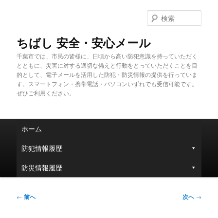
メ
イ
検
ン
索
コ
ちばし 安全・安心メール
ン
千葉市では、市民の皆様に、日頃から高い防犯意識を持っていただく
テ
とともに、災害に対する適切な備えと行動をとっていただくことを目
ン
的として、電子メールを活用した防犯・防災情報の提供を行っていま
ツ
す。スマートフォン・携帯電話・パソコンいずれでも受信可能です。
へ
ぜひご利用ください。
移
動
メ
ホーム
イ
ン
防犯情報履歴
メ
ニ
防災情報履歴
ュ
ー
投
←
前へ
次へ
→
稿
ナ