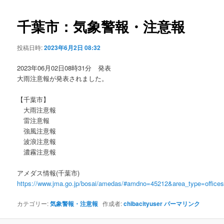
ビ
ゲ
千葉市：気象警報・注意報
ー
シ
投稿日時:
2023年6月2日 08:32
ョ
ン
2023年06月02日08時31分 発表
大雨注意報が発表されました。
【千葉市】
大雨注意報
雷注意報
強風注意報
波浪注意報
濃霧注意報
アメダス情報(千葉市)
https://www.jma.go.jp/bosai/amedas/#amdno=45212&area_type=offic
カテゴリー:
気象警報・注意報
作成者:
chibacityuser
パーマリンク