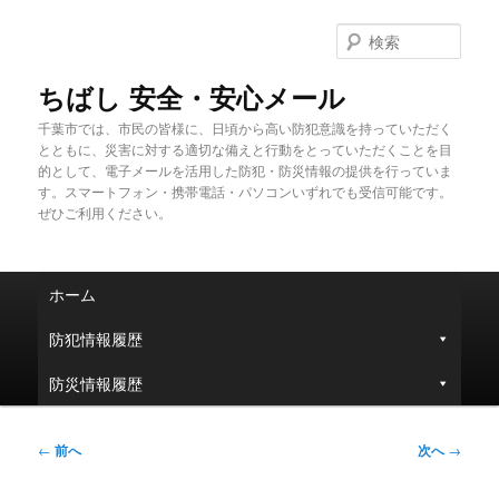
メ
イ
検
ン
索
コ
ちばし 安全・安心メール
ン
千葉市では、市民の皆様に、日頃から高い防犯意識を持っていただく
テ
とともに、災害に対する適切な備えと行動をとっていただくことを目
ン
的として、電子メールを活用した防犯・防災情報の提供を行っていま
ツ
す。スマートフォン・携帯電話・パソコンいずれでも受信可能です。
へ
ぜひご利用ください。
移
動
メ
ホーム
イ
ン
防犯情報履歴
メ
ニ
防災情報履歴
ュ
ー
投
←
前へ
次へ
→
稿
ナ