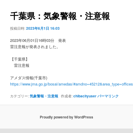
ビ
ゲ
千葉県：気象警報・注意報
ー
シ
投稿日時:
2023年6月1日 16:03
ョ
ン
2023年06月01日16時03分 発表
雷注意報が発表されました。
【千葉県】
雷注意報
アメダス情報(千葉市)
https://www.jma.go.jp/bosai/amedas/#amdno=45212&area_type=offic
カテゴリー:
気象警報・注意報
作成者:
chibacityuser
パーマリンク
Proudly powered by WordPress