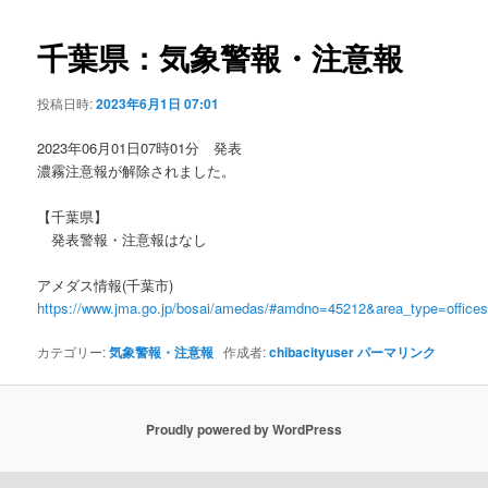
ビ
ゲ
千葉県：気象警報・注意報
ー
シ
投稿日時:
2023年6月1日 07:01
ョ
ン
2023年06月01日07時01分 発表
濃霧注意報が解除されました。
【千葉県】
発表警報・注意報はなし
アメダス情報(千葉市)
https://www.jma.go.jp/bosai/amedas/#amdno=45212&area_type=offic
カテゴリー:
気象警報・注意報
作成者:
chibacityuser
パーマリンク
Proudly powered by WordPress