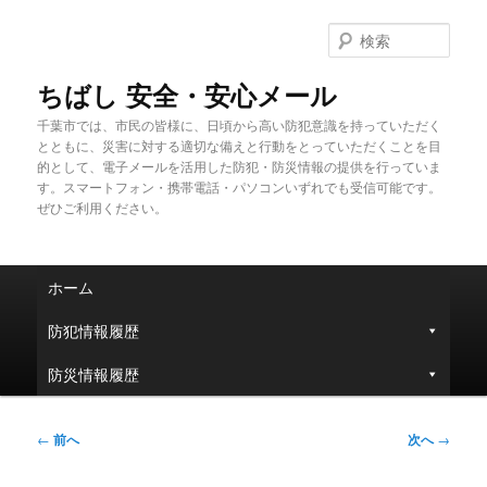
メ
イ
検
ン
索
コ
ちばし 安全・安心メール
ン
千葉市では、市民の皆様に、日頃から高い防犯意識を持っていただく
テ
とともに、災害に対する適切な備えと行動をとっていただくことを目
ン
的として、電子メールを活用した防犯・防災情報の提供を行っていま
ツ
す。スマートフォン・携帯電話・パソコンいずれでも受信可能です。
へ
ぜひご利用ください。
移
動
メ
ホーム
イ
ン
防犯情報履歴
メ
ニ
防災情報履歴
ュ
ー
投
←
前へ
次へ
→
稿
ナ