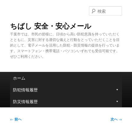
メ
イ
検
ン
索
コ
ちばし 安全・安心メール
ン
千葉市では、市民の皆様に、日頃から高い防犯意識を持っていただく
テ
とともに、災害に対する適切な備えと行動をとっていただくことを目
ン
的として、電子メールを活用した防犯・防災情報の提供を行っていま
ツ
す。スマートフォン・携帯電話・パソコンいずれでも受信可能です。
へ
ぜひご利用ください。
移
動
メ
ホーム
イ
ン
防犯情報履歴
メ
ニ
防災情報履歴
ュ
ー
投
←
前へ
次へ
→
稿
ナ