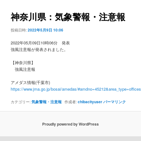
ビ
ゲ
神奈川県：気象警報・注意報
ー
シ
投稿日時:
2022年5月9日 10:06
ョ
ン
2022年05月09日10時06分 発表
強風注意報が発表されました。
【神奈川県】
強風注意報
アメダス情報(千葉市)
https://www.jma.go.jp/bosai/amedas/#amdno=45212&area_type=offic
カテゴリー:
気象警報・注意報
作成者:
chibacityuser
パーマリンク
Proudly powered by WordPress