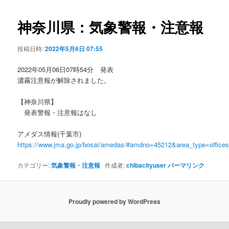
ビ
ゲ
神奈川県：気象警報・注意報
ー
シ
投稿日時:
2022年5月6日 07:55
ョ
ン
2022年05月06日07時54分 発表
濃霧注意報が解除されました。
【神奈川県】
発表警報・注意報はなし
アメダス情報(千葉市)
https://www.jma.go.jp/bosai/amedas/#amdno=45212&area_type=offic
カテゴリー:
気象警報・注意報
作成者:
chibacityuser
パーマリンク
Proudly powered by WordPress