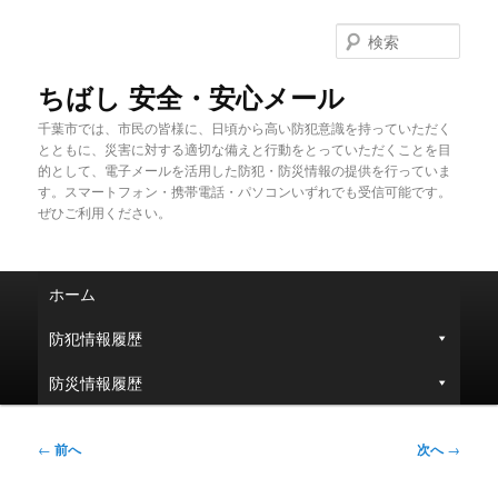
メ
イ
検
ン
索
コ
ちばし 安全・安心メール
ン
千葉市では、市民の皆様に、日頃から高い防犯意識を持っていただく
テ
とともに、災害に対する適切な備えと行動をとっていただくことを目
ン
的として、電子メールを活用した防犯・防災情報の提供を行っていま
ツ
す。スマートフォン・携帯電話・パソコンいずれでも受信可能です。
へ
ぜひご利用ください。
移
動
メ
ホーム
イ
ン
防犯情報履歴
メ
ニ
防災情報履歴
ュ
ー
投
←
前へ
次へ
→
稿
ナ