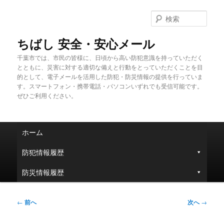
メ
イ
検
ン
索
コ
ちばし 安全・安心メール
ン
千葉市では、市民の皆様に、日頃から高い防犯意識を持っていただく
テ
とともに、災害に対する適切な備えと行動をとっていただくことを目
ン
的として、電子メールを活用した防犯・防災情報の提供を行っていま
ツ
す。スマートフォン・携帯電話・パソコンいずれでも受信可能です。
へ
ぜひご利用ください。
移
動
メ
ホーム
イ
ン
防犯情報履歴
メ
ニ
防災情報履歴
ュ
ー
投
←
前へ
次へ
→
稿
ナ