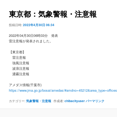
ビ
ゲ
東京都：気象警報・注意報
ー
シ
投稿日時:
2022年4月30日 06:34
ョ
ン
2022年04月30日06時33分 発表
雷注意報が発表されました。
【東京都】
雷注意報
強風注意報
波浪注意報
濃霧注意報
アメダス情報(千葉市)
https://www.jma.go.jp/bosai/amedas/#amdno=45212&area_type=offic
カテゴリー:
気象警報・注意報
作成者:
chibacityuser
パーマリンク