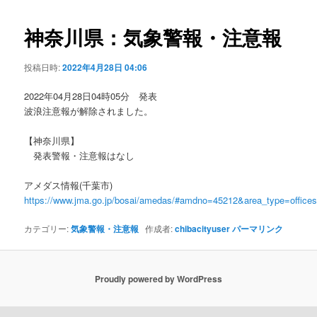
ビ
ゲ
神奈川県：気象警報・注意報
ー
シ
投稿日時:
2022年4月28日 04:06
ョ
ン
2022年04月28日04時05分 発表
波浪注意報が解除されました。
【神奈川県】
発表警報・注意報はなし
アメダス情報(千葉市)
https://www.jma.go.jp/bosai/amedas/#amdno=45212&area_type=offic
カテゴリー:
気象警報・注意報
作成者:
chibacityuser
パーマリンク
Proudly powered by WordPress