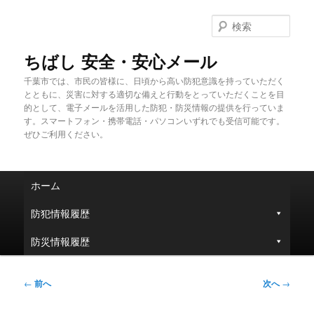
メ
イ
検
ン
索
コ
ちばし 安全・安心メール
ン
千葉市では、市民の皆様に、日頃から高い防犯意識を持っていただく
テ
とともに、災害に対する適切な備えと行動をとっていただくことを目
ン
的として、電子メールを活用した防犯・防災情報の提供を行っていま
ツ
す。スマートフォン・携帯電話・パソコンいずれでも受信可能です。
へ
ぜひご利用ください。
移
動
メ
ホーム
イ
ン
防犯情報履歴
メ
ニ
防災情報履歴
ュ
ー
投
←
前へ
次へ
→
稿
ナ