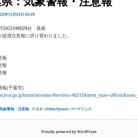
葉県：気象警報・注意報
022年12月24日 04:29
2月24日04時29分 発表
が波浪注意報に切り替わりました。
】
意報
意報
意報
報(千葉市)
ww.jma.go.jp/bosai/amedas/#amdno=45212&area_type=offices&are
気象警報・注意報
作成者:
chibacityuser
パーマリンク
Proudly powered by WordPress