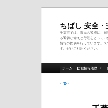
メ
イ
ン
ちばし 安全
コ
千葉市では、市民の皆様に、日
ン
る適切な備えと行動をとってい
テ
情報の提供を行っています。ス
ン
す。ぜひご利用ください。
ツ
へ
移
メ
動
ホーム
防犯情報履歴
イ
ン
投
メ
←
前へ
稿
ニ
ナ
ュ
ビ
ー
ゲ