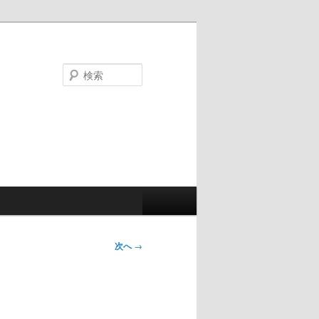
検
索
次へ
→