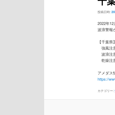
千
ー
シ
投稿日時:
2
ョ
ン
2022年1
波浪警報
【千葉県
強風注
波浪注
乾燥注
アメダス情
https://w
カテゴリー: