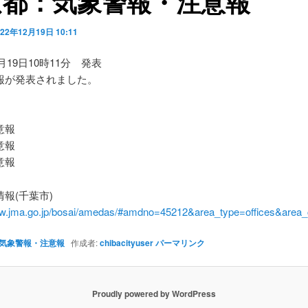
京都：気象警報・注意報
022年12月19日 10:11
2月19日10時11分 発表
報が発表されました。
】
意報
意報
意報
報(千葉市)
ww.jma.go.jp/bosai/amedas/#amdno=45212&area_type=offices&are
気象警報・注意報
作成者:
chibacityuser
パーマリンク
Proudly powered by WordPress