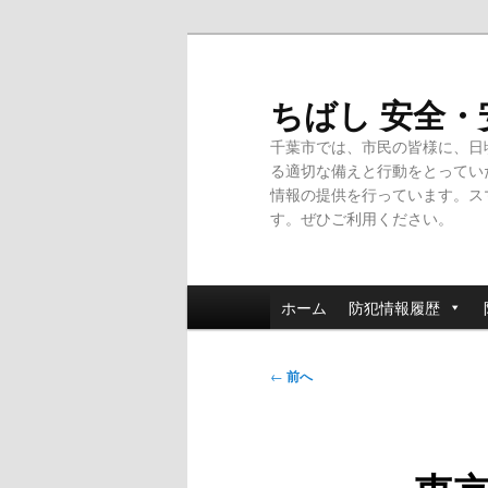
メ
イ
ン
ちばし 安全
コ
千葉市では、市民の皆様に、日
ン
る適切な備えと行動をとってい
テ
情報の提供を行っています。ス
ン
す。ぜひご利用ください。
ツ
へ
移
メ
動
ホーム
防犯情報履歴
イ
ン
投
メ
←
前へ
稿
ニ
ナ
ュ
ビ
ー
ゲ