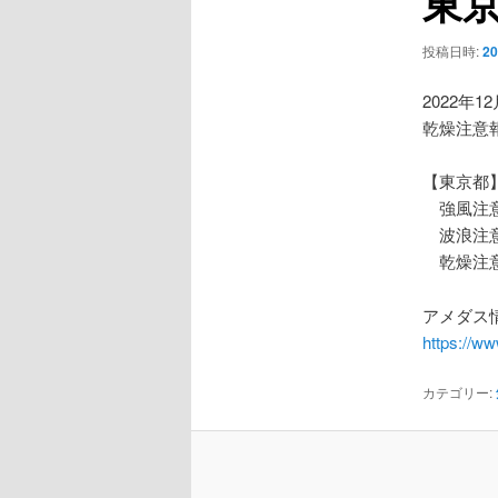
東
ー
シ
投稿日時:
2
ョ
ン
2022年1
乾燥注意
【東京都
強風注
波浪注
乾燥注
アメダス情
https://w
カテゴリー: