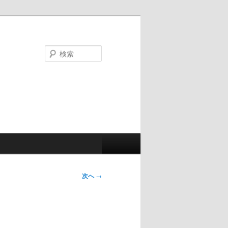
検
索
次へ
→