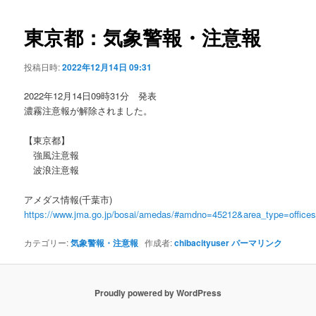
ビ
ゲ
東京都：気象警報・注意報
ー
シ
投稿日時:
2022年12月14日 09:31
ョ
ン
2022年12月14日09時31分 発表
濃霧注意報が解除されました。
【東京都】
強風注意報
波浪注意報
アメダス情報(千葉市)
https://www.jma.go.jp/bosai/amedas/#amdno=45212&area_type=offic
カテゴリー:
気象警報・注意報
作成者:
chibacityuser
パーマリンク
Proudly powered by WordPress