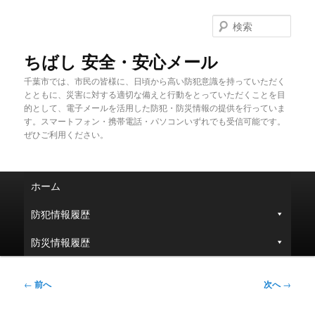
メ
イ
検
ン
索
コ
ちばし 安全・安心メール
ン
千葉市では、市民の皆様に、日頃から高い防犯意識を持っていただく
テ
とともに、災害に対する適切な備えと行動をとっていただくことを目
ン
的として、電子メールを活用した防犯・防災情報の提供を行っていま
ツ
す。スマートフォン・携帯電話・パソコンいずれでも受信可能です。
へ
ぜひご利用ください。
移
動
メ
ホーム
イ
ン
防犯情報履歴
メ
ニ
防災情報履歴
ュ
ー
投
←
前へ
次へ
→
稿
ナ