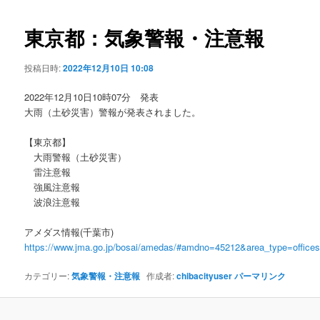
ビ
ゲ
東京都：気象警報・注意報
ー
シ
投稿日時:
2022年12月10日 10:08
ョ
ン
2022年12月10日10時07分 発表
大雨（土砂災害）警報が発表されました。
【東京都】
大雨警報（土砂災害）
雷注意報
強風注意報
波浪注意報
アメダス情報(千葉市)
https://www.jma.go.jp/bosai/amedas/#amdno=45212&area_type=offic
カテゴリー:
気象警報・注意報
作成者:
chibacityuser
パーマリンク