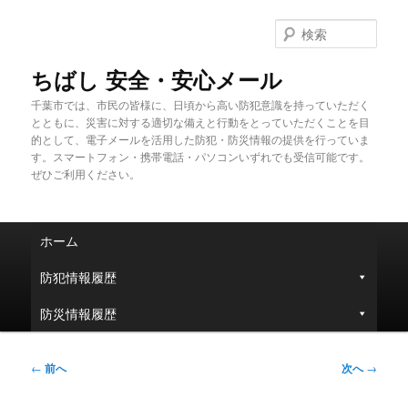
メ
イ
検
ン
索
コ
ちばし 安全・安心メール
ン
千葉市では、市民の皆様に、日頃から高い防犯意識を持っていただく
テ
とともに、災害に対する適切な備えと行動をとっていただくことを目
ン
的として、電子メールを活用した防犯・防災情報の提供を行っていま
ツ
す。スマートフォン・携帯電話・パソコンいずれでも受信可能です。
へ
ぜひご利用ください。
移
動
メ
ホーム
イ
ン
防犯情報履歴
メ
ニ
防災情報履歴
ュ
ー
投
←
前へ
次へ
→
稿
ナ