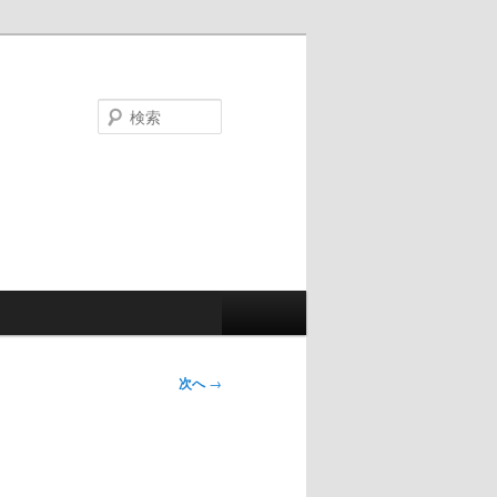
検
索
次へ
→