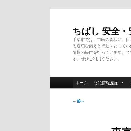
メ
イ
ン
ちばし 安全
コ
千葉市では、市民の皆様に、日
ン
る適切な備えと行動をとってい
テ
情報の提供を行っています。ス
ン
す。ぜひご利用ください。
ツ
へ
移
メ
動
ホーム
防犯情報履歴
イ
ン
投
メ
←
前へ
稿
ニ
ナ
ュ
ビ
ー
ゲ