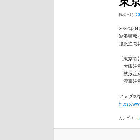
東
ー
シ
投稿日時:
2
ョ
ン
2022年0
波浪警報
強風注意
【東京都
大雨注
波浪注
濃霧注
アメダス情
https://w
カテゴリー: