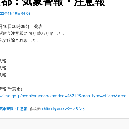
京都：気象警報・注意報
022年4月16日 06:08
4月16日06時08分 発表
が波浪注意報に切り替わりました。
報が解除されました。
】
意報
意報
意報
報(千葉市)
ww.jma.go.jp/bosai/amedas/#amdno=45212&area_type=offices&are
気象警報・注意報
作成者:
chibacityuser
パーマリンク