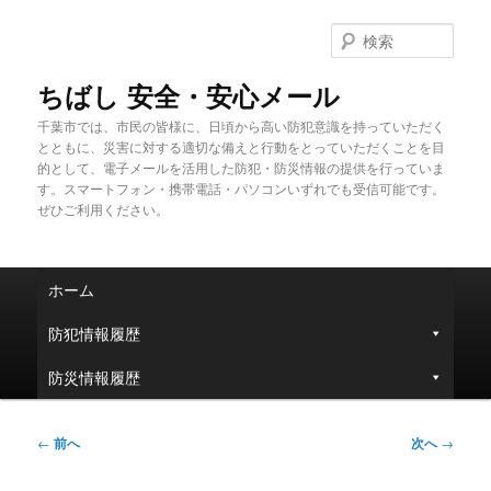
メ
イ
検
ン
索
コ
ちばし 安全・安心メール
ン
千葉市では、市民の皆様に、日頃から高い防犯意識を持っていただく
テ
とともに、災害に対する適切な備えと行動をとっていただくことを目
ン
的として、電子メールを活用した防犯・防災情報の提供を行っていま
ツ
す。スマートフォン・携帯電話・パソコンいずれでも受信可能です。
へ
ぜひご利用ください。
移
動
メ
ホーム
イ
ン
防犯情報履歴
メ
ニ
防災情報履歴
ュ
ー
投
←
前へ
次へ
→
稿
ナ