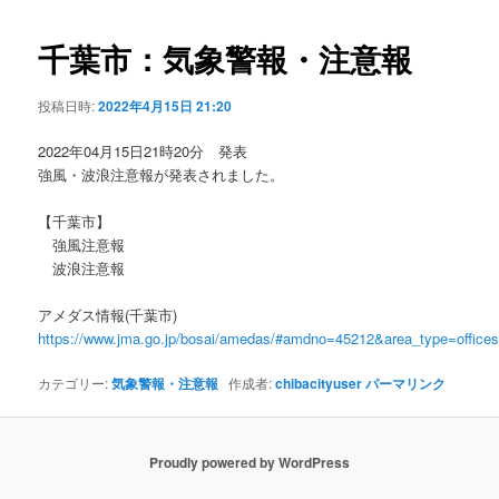
ビ
ゲ
千葉市：気象警報・注意報
ー
シ
投稿日時:
2022年4月15日 21:20
ョ
ン
2022年04月15日21時20分 発表
強風・波浪注意報が発表されました。
【千葉市】
強風注意報
波浪注意報
アメダス情報(千葉市)
https://www.jma.go.jp/bosai/amedas/#amdno=45212&area_type=offic
カテゴリー:
気象警報・注意報
作成者:
chibacityuser
パーマリンク
Proudly powered by WordPress