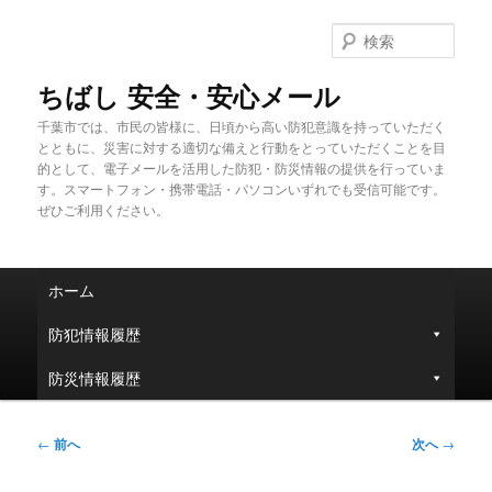
メ
イ
検
ン
索
コ
ちばし 安全・安心メール
ン
千葉市では、市民の皆様に、日頃から高い防犯意識を持っていただく
テ
とともに、災害に対する適切な備えと行動をとっていただくことを目
ン
的として、電子メールを活用した防犯・防災情報の提供を行っていま
ツ
す。スマートフォン・携帯電話・パソコンいずれでも受信可能です。
へ
ぜひご利用ください。
移
動
メ
ホーム
イ
ン
防犯情報履歴
メ
ニ
防災情報履歴
ュ
ー
投
←
前へ
次へ
→
稿
ナ