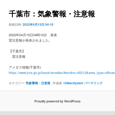
ビ
ゲ
千葉市：気象警報・注意報
ー
シ
投稿日時:
2022年4月15日 04:10
ョ
ン
2022年04月15日04時10分 発表
雷注意報が発表されました。
【千葉市】
雷注意報
アメダス情報(千葉市)
https://www.jma.go.jp/bosai/amedas/#amdno=45212&area_type=offic
カテゴリー:
気象警報・注意報
作成者:
chibacityuser
パーマリンク
Proudly powered by WordPress