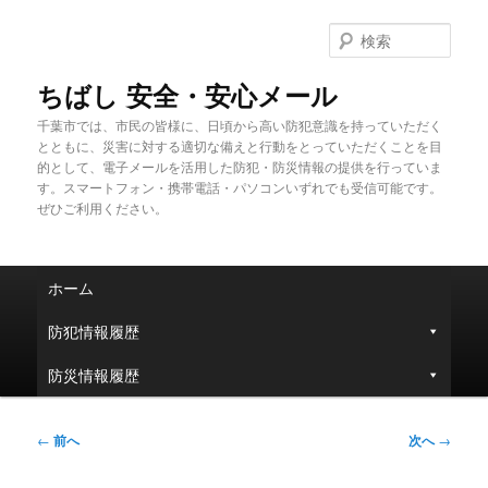
メ
イ
検
ン
索
コ
ちばし 安全・安心メール
ン
千葉市では、市民の皆様に、日頃から高い防犯意識を持っていただく
テ
とともに、災害に対する適切な備えと行動をとっていただくことを目
ン
的として、電子メールを活用した防犯・防災情報の提供を行っていま
ツ
す。スマートフォン・携帯電話・パソコンいずれでも受信可能です。
へ
ぜひご利用ください。
移
動
メ
ホーム
イ
ン
防犯情報履歴
メ
ニ
防災情報履歴
ュ
ー
投
←
前へ
次へ
→
稿
ナ