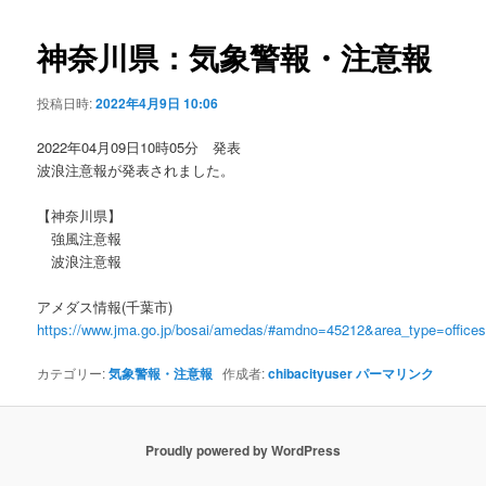
ビ
ゲ
神奈川県：気象警報・注意報
ー
シ
投稿日時:
2022年4月9日 10:06
ョ
ン
2022年04月09日10時05分 発表
波浪注意報が発表されました。
【神奈川県】
強風注意報
波浪注意報
アメダス情報(千葉市)
https://www.jma.go.jp/bosai/amedas/#amdno=45212&area_type=offic
カテゴリー:
気象警報・注意報
作成者:
chibacityuser
パーマリンク
Proudly powered by WordPress