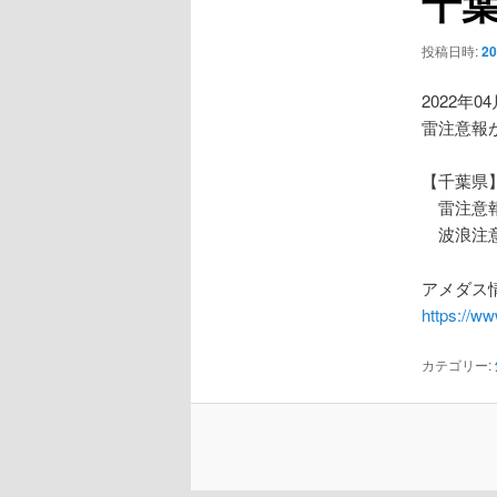
千
ー
シ
投稿日時:
2
ョ
ン
2022年0
雷注意報
【千葉県
雷注意
波浪注
アメダス情
https://w
カテゴリー: