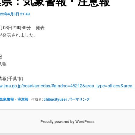
葉県：気象警報・注意報
022年4月3日 21:49
4月03日21時49分 発表
が発表されました。
】
報
意報
報(千葉市)
ww.jma.go.jp/bosai/amedas/#amdno=45212&area_type=offices&are
気象警報・注意報
作成者:
chibacityuser
パーマリンク
Proudly powered by WordPress