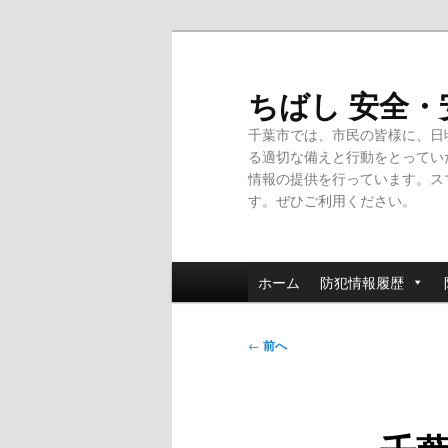
メ
イ
ン
ちばし 安全
コ
千葉市では、市民の皆様に、日
ン
る適切な備えと行動をとってい
テ
情報の提供を行っています。ス
ン
す。ぜひご利用ください。
ツ
へ
移
メ
動
ホーム
防犯情報履歴
イ
ン
投
メ
←
前へ
稿
ニ
ナ
ュ
ビ
ー
ゲ