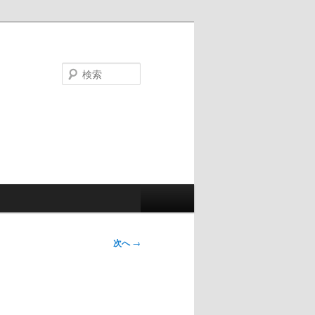
検
索
次へ
→