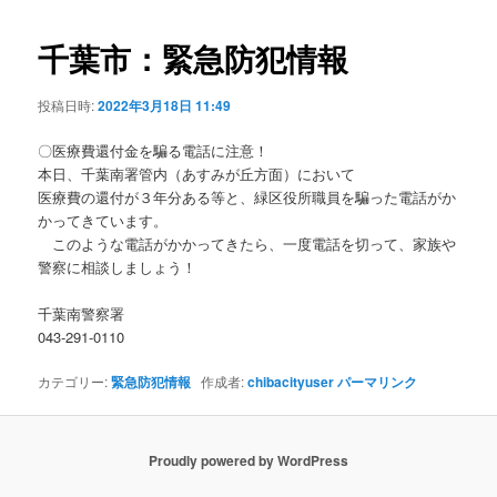
ビ
ゲ
千葉市：緊急防犯情報
ー
シ
投稿日時:
2022年3月18日 11:49
ョ
ン
〇医療費還付金を騙る電話に注意！
本日、千葉南署管内（あすみが丘方面）において
医療費の還付が３年分ある等と、緑区役所職員を騙った電話がか
かってきています。
このような電話がかかってきたら、一度電話を切って、家族や
警察に相談しましょう！
千葉南警察署
043-291-0110
カテゴリー:
緊急防犯情報
作成者:
chibacityuser
パーマリンク
Proudly powered by WordPress