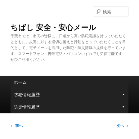
メ
イ
検
ン
索
コ
ちばし 安全・安心メール
ン
千葉市では、市民の皆様に、日頃から高い防犯意識を持っていただく
テ
とともに、災害に対する適切な備えと行動をとっていただくことを目
ン
的として、電子メールを活用した防犯・防災情報の提供を行っていま
ツ
す。スマートフォン・携帯電話・パソコンいずれでも受信可能です。
へ
ぜひご利用ください。
移
動
メ
ホーム
イ
ン
防犯情報履歴
メ
ニ
防災情報履歴
ュ
ー
投
←
前へ
次へ
→
稿
ナ