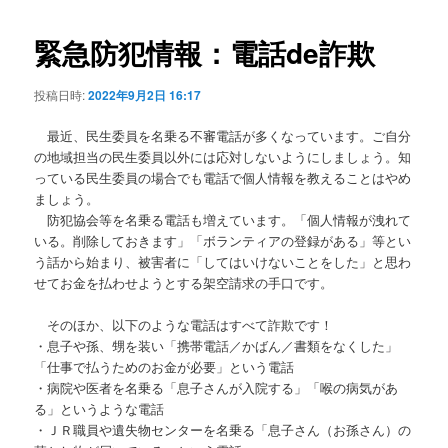
ビ
ゲ
緊急防犯情報：電話de詐欺
ー
シ
投稿日時:
2022年9月2日 16:17
ョ
ン
最近、民生委員を名乗る不審電話が多くなっています。ご自分
の地域担当の民生委員以外には応対しないようにしましょう。知
っている民生委員の場合でも電話で個人情報を教えることはやめ
ましょう。
防犯協会等を名乗る電話も増えています。「個人情報が洩れて
いる。削除しておきます」「ボランティアの登録がある」等とい
う話から始まり、被害者に「してはいけないことをした」と思わ
せてお金を払わせようとする架空請求の手口です。
そのほか、以下のような電話はすべて詐欺です！
・息子や孫、甥を装い「携帯電話／かばん／書類をなくした」
「仕事で払うためのお金が必要」という電話
・病院や医者を名乗る「息子さんが入院する」「喉の病気があ
る」というような電話
・ＪＲ職員や遺失物センターを名乗る「息子さん（お孫さん）の