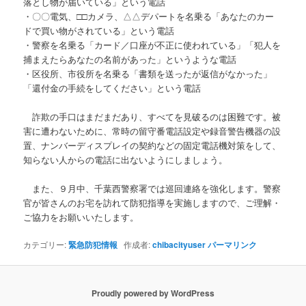
落とし物が届いている」という電話
・〇〇電気、□□カメラ、△△デパートを名乗る「あなたのカー
ドで買い物がされている」という電話
・警察を名乗る「カード／口座が不正に使われている」「犯人を
捕まえたらあなたの名前があった」というような電話
・区役所、市役所を名乗る「書類を送ったが返信がなかった」
「還付金の手続をしてください」という電話
詐欺の手口はまだまだあり、すべてを見破るのは困難です。被
害に遭わないために、常時の留守番電話設定や録音警告機器の設
置、ナンバーディスプレイの契約などの固定電話機対策をして、
知らない人からの電話に出ないようにしましょう。
また、９月中、千葉西警察署では巡回連絡を強化します。警察
官が皆さんのお宅を訪れて防犯指導を実施しますので、ご理解・
ご協力をお願いいたします。
カテゴリー:
緊急防犯情報
作成者:
chibacityuser
パーマリンク
Proudly powered by WordPress