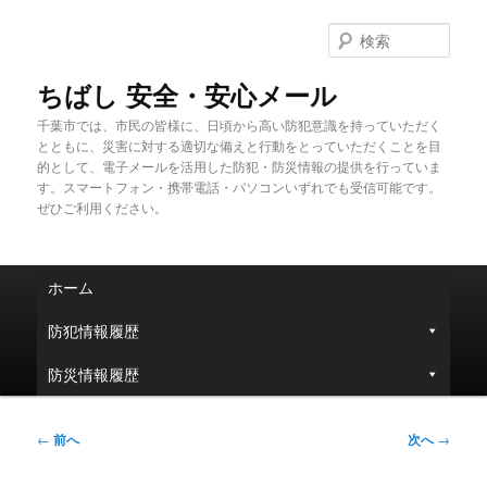
メ
イ
検
ン
索
コ
ちばし 安全・安心メール
ン
千葉市では、市民の皆様に、日頃から高い防犯意識を持っていただく
テ
とともに、災害に対する適切な備えと行動をとっていただくことを目
ン
的として、電子メールを活用した防犯・防災情報の提供を行っていま
ツ
す。スマートフォン・携帯電話・パソコンいずれでも受信可能です。
へ
ぜひご利用ください。
移
動
メ
ホーム
イ
ン
防犯情報履歴
メ
ニ
防災情報履歴
ュ
ー
投
←
前へ
次へ
→
稿
ナ