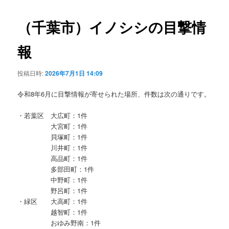
ビ
ゲ
（千葉市）イノシシの目撃情
ー
シ
報
ョ
ン
投稿日時:
2026年7月1日 14:09
令和8年6月に目撃情報が寄せられた場所、件数は次の通りです。
・若葉区 大広町：1件
大宮町：1件
貝塚町：1件
川井町：1件
高品町：1件
多部田町：1件
中野町：1件
野呂町：1件
・緑区 大高町：1件
越智町：1件
おゆみ野南：1件