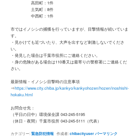
高田町：1件
土気町：8件
中西町：1件
市ではイノシシの捕獲を行っていますが、目撃情報が続いていま
す。
・見かけても近づいたり、大声を出すなど刺激しないでくださ
い。
・発見した場合は千葉市役所にご連絡ください。
・身の危険がある場合は110番又は最寄りの警察署にご連絡くだ
さい。
最新情報・イノシシ目撃時の注意事項
⇒
https://www.city.chiba.jp/kankyo/kankyohozen/hozen/inoshishi-
hokaku.html
お問合せ先：
（平日の日中）環境保全課 043-245-5195
（休日・夜間）千葉市役所 043-245-5111（代表）
カテゴリー:
緊急防犯情報
作成者:
chibacityuser
パーマリンク