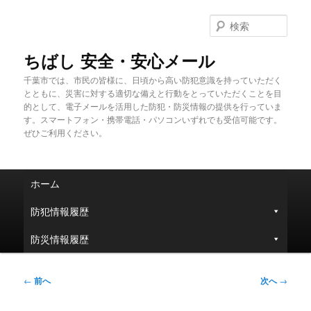
メ
イ
検
ン
索
コ
ちばし 安全・安心メール
ン
千葉市では、市民の皆様に、日頃から高い防犯意識を持っていただく
テ
とともに、災害に対する適切な備えと行動をとっていただくことを目
ン
的として、電子メールを活用した防犯・防災情報の提供を行っていま
ツ
す。スマートフォン・携帯電話・パソコンいずれでも受信可能です。
へ
ぜひご利用ください。
移
動
メ
ホーム
イ
ン
防犯情報履歴
メ
ニ
防災情報履歴
ュ
ー
投
←
前へ
次へ
→
稿
ナ