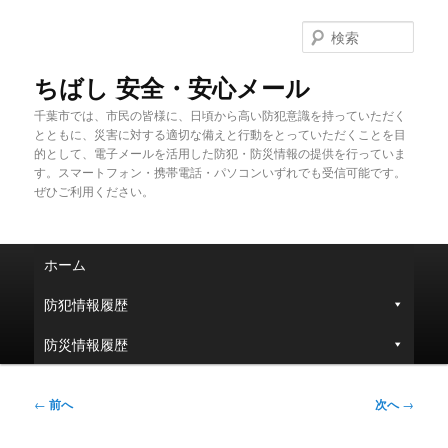
メ
イ
検
ン
索
コ
ちばし 安全・安心メール
ン
千葉市では、市民の皆様に、日頃から高い防犯意識を持っていただく
テ
とともに、災害に対する適切な備えと行動をとっていただくことを目
ン
的として、電子メールを活用した防犯・防災情報の提供を行っていま
ツ
す。スマートフォン・携帯電話・パソコンいずれでも受信可能です。
へ
ぜひご利用ください。
移
動
メ
ホーム
イ
ン
防犯情報履歴
メ
ニ
防災情報履歴
ュ
ー
投
←
前へ
次へ
→
稿
ナ