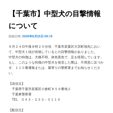
ビ
ゲ
【千葉市】中型犬の目撃情報
ー
シ
について
ョ
ン
投稿日時:
2026年6月25日 09:16
６月２４日午後８時２０分頃、千葉市若葉区大宮町地先におい
て、中型犬１頭が徘徊しているとの目撃情報がありました。
中型犬の特徴は、犬種不明、体色黒色で、足を怪我しています。
もし、このような特徴の中型犬を発見した際は、不用意に近づか
ず、１１０番通報または、最寄りの警察署までお知らせくださ
い。
【送信元】
千葉県千葉市若葉区小倉町８５９番地２
千葉東警察署
TEL ０４３－２３３－０１１０
【配信元】