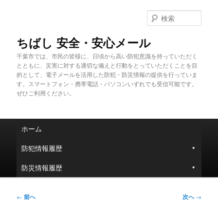
メ
イ
検
ン
索
コ
ちばし 安全・安心メール
ン
千葉市では、市民の皆様に、日頃から高い防犯意識を持っていただく
テ
とともに、災害に対する適切な備えと行動をとっていただくことを目
ン
的として、電子メールを活用した防犯・防災情報の提供を行っていま
ツ
す。スマートフォン・携帯電話・パソコンいずれでも受信可能です。
へ
ぜひご利用ください。
移
動
メ
ホーム
イ
ン
防犯情報履歴
メ
ニ
防災情報履歴
ュ
ー
投
←
前へ
次へ
→
稿
ナ