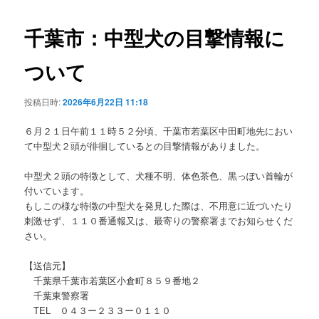
ビ
ゲ
千葉市：中型犬の目撃情報に
ー
シ
ついて
ョ
ン
投稿日時:
2026年6月22日 11:18
６月２１日午前１１時５２分頃、千葉市若葉区中田町地先におい
て中型犬２頭が徘徊しているとの目撃情報がありました。
中型犬２頭の特徴として、犬種不明、体色茶色、黒っぽい首輪が
付いています。
もしこの様な特徴の中型犬を発見した際は、不用意に近づいたり
刺激せず、１１０番通報又は、最寄りの警察署までお知らせくだ
さい。
【送信元】
千葉県千葉市若葉区小倉町８５９番地２
千葉東警察署
TEL ０４３ー２３３ー０１１０