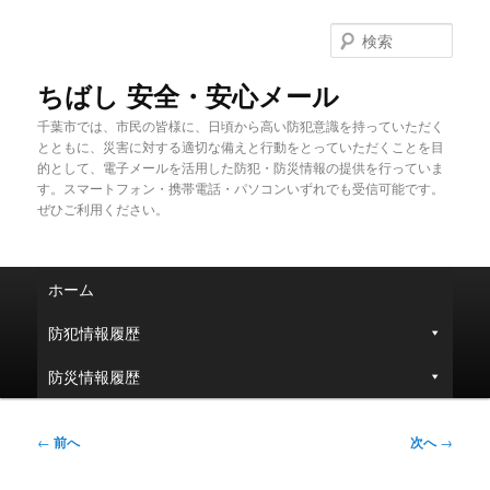
メ
イ
検
ン
索
コ
ちばし 安全・安心メール
ン
千葉市では、市民の皆様に、日頃から高い防犯意識を持っていただく
テ
とともに、災害に対する適切な備えと行動をとっていただくことを目
ン
的として、電子メールを活用した防犯・防災情報の提供を行っていま
ツ
す。スマートフォン・携帯電話・パソコンいずれでも受信可能です。
へ
ぜひご利用ください。
移
動
メ
ホーム
イ
ン
防犯情報履歴
メ
ニ
防災情報履歴
ュ
ー
投
←
前へ
次へ
→
稿
ナ