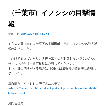
ビ
ゲ
（千葉市）イノシシの目撃情
ー
シ
報
ョ
ン
投稿日時:
2026年6月13日 15:11
６月１３日（土）に若葉区の多部田町で初めてイノシシの発見通
報がありました。
見かけても近づいたり、大声を出すなど刺激しないでください。
発見した場合は千葉市役所に通報してください。
また、身の危険がある場合は110番又は最寄りの警察署に通報し
てください。
最新情報・イノシシ目撃時の注意事項
⇒
https://www.city.chiba.jp/kankyo/kankyohozen/hozen/inoshishi-
hokaku.html
お問合せ先：