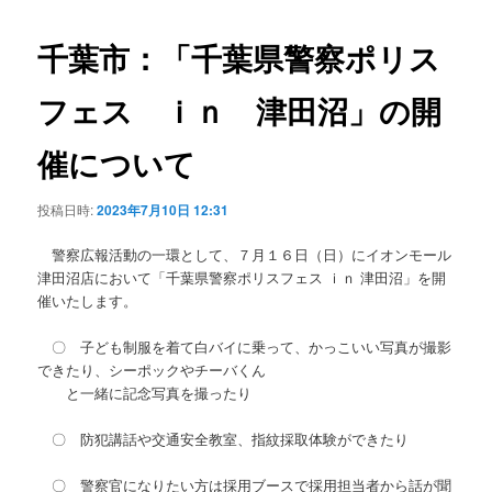
ビ
ゲ
千葉市：「千葉県警察ポリス
ー
シ
フェス ｉｎ 津田沼」の開
ョ
ン
催について
投稿日時:
2023年7月10日 12:31
警察広報活動の一環として、７月１６日（日）にイオンモール
津田沼店において「千葉県警察ポリスフェス ｉｎ 津田沼」を開
催いたします。
〇 子ども制服を着て白バイに乗って、かっこいい写真が撮影
できたり、シーポックやチーバくん
と一緒に記念写真を撮ったり
〇 防犯講話や交通安全教室、指紋採取体験ができたり
〇 警察官になりたい方は採用ブースで採用担当者から話が聞