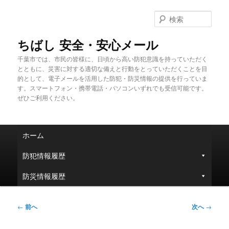
メ
イ
検
ン
索
コ
ちばし 安全・安心メール
ン
千葉市では、市民の皆様に、日頃から高い防犯意識を持っていただく
テ
とともに、災害に対する適切な備えと行動をとっていただくことを目
ン
的として、電子メールを活用した防犯・防災情報の提供を行っていま
ツ
す。スマートフォン・携帯電話・パソコンいずれでも受信可能です。
へ
ぜひご利用ください。
移
動
メ
ホーム
イ
ン
防犯情報履歴
メ
ニ
防災情報履歴
ュ
ー
投
←
前へ
次へ
→
稿
ナ