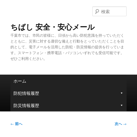
メ
イ
検
ン
索
コ
ちばし 安全・安心メール
ン
千葉市では、市民の皆様に、日頃から高い防犯意識を持っていただく
テ
とともに、災害に対する適切な備えと行動をとっていただくことを目
ン
的として、電子メールを活用した防犯・防災情報の提供を行っていま
ツ
す。スマートフォン・携帯電話・パソコンいずれでも受信可能です。
へ
ぜひご利用ください。
移
動
メ
ホーム
イ
ン
防犯情報履歴
メ
ニ
防災情報履歴
ュ
ー
投
←
前へ
次へ
→
稿
ナ