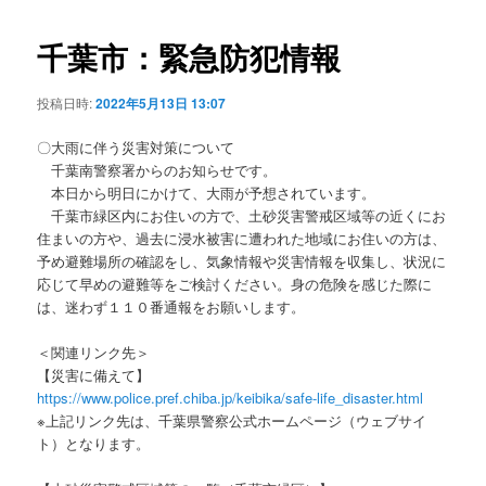
ビ
ゲ
千葉市：緊急防犯情報
ー
シ
投稿日時:
2022年5月13日 13:07
ョ
ン
〇大雨に伴う災害対策について
千葉南警察署からのお知らせです。
本日から明日にかけて、大雨が予想されています。
千葉市緑区内にお住いの方で、土砂災害警戒区域等の近くにお
住まいの方や、過去に浸水被害に遭われた地域にお住いの方は、
予め避難場所の確認をし、気象情報や災害情報を収集し、状況に
応じて早めの避難等をご検討ください。身の危険を感じた際に
は、迷わず１１０番通報をお願いします。
＜関連リンク先＞
【災害に備えて】
https://www.police.pref.chiba.jp/keibika/safe-life_disaster.html
※上記リンク先は、千葉県警察公式ホームページ（ウェブサイ
ト）となります。