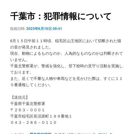
ビ
ゲ
千葉市：犯罪情報について
ー
シ
投稿日時:
2023年6月16日 09:41
ョ
ン
6月１５日午前１１時頃、稲毛区山王地区において切断された猫
の首が発見されました。
現在、動物によるものなのか、人為的なものなのかは判断されて
いません。
千葉北警察署が、警戒を強化し、登下校時の見守り活動を実施し
ております。
また、近くで不審な人物や車両などを見かけた際は、すぐに１１
０番通報してください。
【送信元】
千葉県千葉北警察署
〒２６３－０００１
千葉市稲毛区長沼原町１９９番地１
０４３－２８６－０１１０