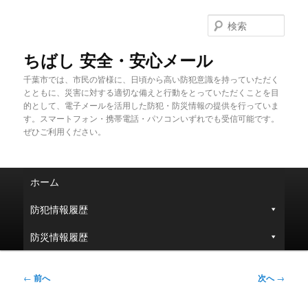
メ
イ
検
ン
索
コ
ちばし 安全・安心メール
ン
千葉市では、市民の皆様に、日頃から高い防犯意識を持っていただく
テ
とともに、災害に対する適切な備えと行動をとっていただくことを目
ン
的として、電子メールを活用した防犯・防災情報の提供を行っていま
ツ
す。スマートフォン・携帯電話・パソコンいずれでも受信可能です。
へ
ぜひご利用ください。
移
動
メ
ホーム
イ
ン
防犯情報履歴
メ
ニ
防災情報履歴
ュ
ー
投
←
前へ
次へ
→
稿
ナ