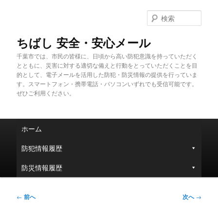
メ
イ
検
ン
索
コ
ちばし 安全・安心メール
ン
千葉市では、市民の皆様に、日頃から高い防犯意識を持っていただく
テ
とともに、災害に対する適切な備えと行動をとっていただくことを目
ン
的として、電子メールを活用した防犯・防災情報の提供を行っていま
ツ
す。スマートフォン・携帯電話・パソコンいずれでも受信可能です。
へ
ぜひご利用ください。
移
動
メ
ホーム
イ
ン
防犯情報履歴
メ
ニ
防災情報履歴
ュ
ー
投
←
前へ
次へ
→
稿
ナ