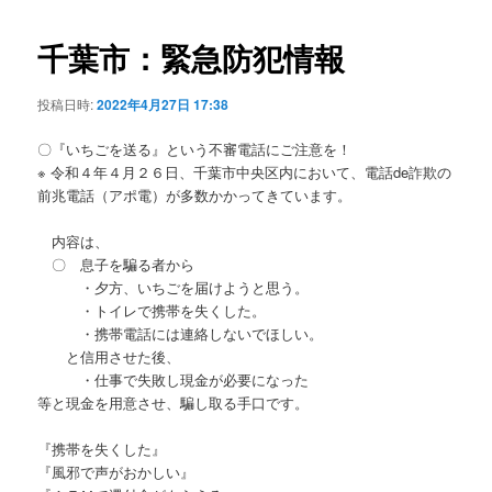
ビ
ゲ
千葉市：緊急防犯情報
ー
シ
投稿日時:
2022年4月27日 17:38
ョ
ン
〇『いちごを送る』という不審電話にご注意を！
※ 令和４年４月２６日、千葉市中央区内において、電話de詐欺の
前兆電話（アポ電）が多数かかってきています。
内容は、
〇 息子を騙る者から
・夕方、いちごを届けようと思う。
・トイレで携帯を失くした。
・携帯電話には連絡しないでほしい。
と信用させた後、
・仕事で失敗し現金が必要になった
等と現金を用意させ、騙し取る手口です。
『携帯を失くした』
『風邪で声がおかしい』