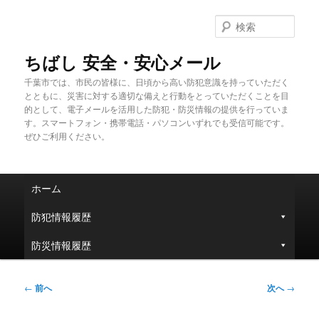
メ
イ
検
ン
索
コ
ちばし 安全・安心メール
ン
千葉市では、市民の皆様に、日頃から高い防犯意識を持っていただく
テ
とともに、災害に対する適切な備えと行動をとっていただくことを目
ン
的として、電子メールを活用した防犯・防災情報の提供を行っていま
ツ
す。スマートフォン・携帯電話・パソコンいずれでも受信可能です。
へ
ぜひご利用ください。
移
動
メ
ホーム
イ
ン
防犯情報履歴
メ
ニ
防災情報履歴
ュ
ー
投
←
前へ
次へ
→
稿
ナ