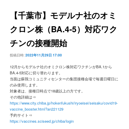
ビ
ゲ
【千葉市】モデルナ社のオミ
ー
シ
クロン株（BA.4-5）対応ワク
ョ
ン
チンの接種開始
投稿日時:
2022年11月29日 17:00
12月からモデルナ社のオミクロン株対応ワクチンがBA.1から
BA.4-5対応に切り替わります。
当面は蘇我コミュニティセンターの集団接種会場で毎週日曜日に
のみ使用します。
対象者は、接種日時点で18歳以上の方です。
その他詳細は⇒
https://www.city.chiba.jp/hokenfukushi/iryoeisei/seisaku/covid19-
vaccine_booster.html?an221129
予約サイト⇒
https://vaccines.sciseed.jp/chiba/login