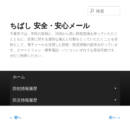
メ
イ
検
ン
索
コ
ちばし 安全・安心メール
ン
千葉市では、市民の皆様に、日頃から高い防犯意識を持っていただく
テ
とともに、災害に対する適切な備えと行動をとっていただくことを目
ン
的として、電子メールを活用した防犯・防災情報の提供を行っていま
ツ
す。スマートフォン・携帯電話・パソコンいずれでも受信可能です。
へ
ぜひご利用ください。
移
動
メ
ホーム
イ
ン
防犯情報履歴
メ
ニ
防災情報履歴
ュ
ー
投
←
前へ
次へ
→
稿
ナ