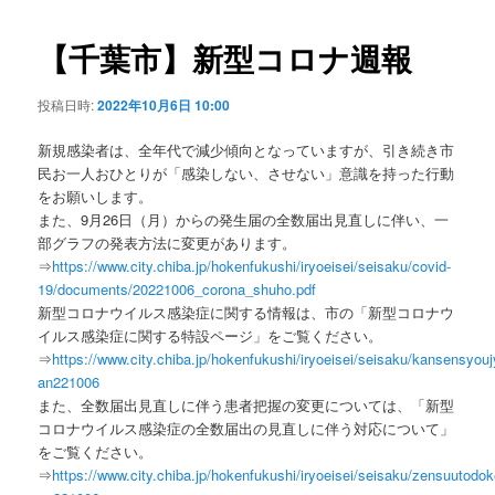
ビ
ゲ
【千葉市】新型コロナ週報
ー
シ
投稿日時:
2022年10月6日 10:00
ョ
ン
新規感染者は、全年代で減少傾向となっていますが、引き続き市
民お一人おひとりが「感染しない、させない」意識を持った行動
をお願いします。
また、9月26日（月）からの発生届の全数届出見直しに伴い、一
部グラフの発表方法に変更があります。
⇒
https://www.city.chiba.jp/hokenfukushi/iryoeisei/seisaku/covid-
19/documents/20221006_corona_shuho.pdf
新型コロナウイルス感染症に関する情報は、市の「新型コロナウ
イルス感染症に関する特設ページ」をご覧ください。
⇒
https://www.city.chiba.jp/hokenfukushi/iryoeisei/seisaku/kansensyou
an221006
また、全数届出見直しに伴う患者把握の変更については、「新型
コロナウイルス感染症の全数届出の見直しに伴う対応について」
をご覧ください。
⇒
https://www.city.chiba.jp/hokenfukushi/iryoeisei/seisaku/zensuutodo