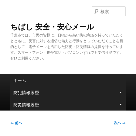
メ
イ
検
ン
索
コ
ちばし 安全・安心メール
ン
千葉市では、市民の皆様に、日頃から高い防犯意識を持っていただく
テ
とともに、災害に対する適切な備えと行動をとっていただくことを目
ン
的として、電子メールを活用した防犯・防災情報の提供を行っていま
ツ
す。スマートフォン・携帯電話・パソコンいずれでも受信可能です。
へ
ぜひご利用ください。
移
動
メ
ホーム
イ
ン
防犯情報履歴
メ
ニ
防災情報履歴
ュ
ー
投
←
前へ
次へ
→
稿
ナ