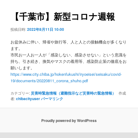
ビ
ゲ
【千葉市】新型コロナ週報
ー
シ
投稿日時:
2022年8月11日 10:00
ョ
ン
お盆休みに伴い、帰省や旅行等、人と人との接触機会が多くなり
ます。
市民お一人お一人が「感染しない、感染させない」という意識を
持ち、引き続き、換気やマスクの着用等、感染防止策の徹底をお
願いします。
https://www.city.chiba.jp/hokenfukushi/iryoeisei/seisaku/covid-
19/documents/20220811_corona_shuho.pdf
カテゴリー:
災害時緊急情報（避難指示など災害時の緊急情報）
作成
者:
chibacityuser
パーマリンク
Proudly powered by WordPress