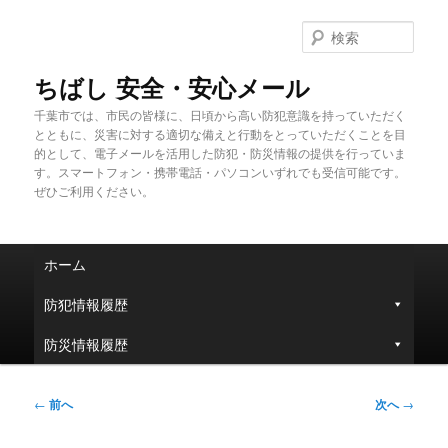
メ
イ
検
ン
索
コ
ちばし 安全・安心メール
ン
千葉市では、市民の皆様に、日頃から高い防犯意識を持っていただく
テ
とともに、災害に対する適切な備えと行動をとっていただくことを目
ン
的として、電子メールを活用した防犯・防災情報の提供を行っていま
ツ
す。スマートフォン・携帯電話・パソコンいずれでも受信可能です。
へ
ぜひご利用ください。
移
動
メ
ホーム
イ
ン
防犯情報履歴
メ
ニ
防災情報履歴
ュ
ー
投
←
前へ
次へ
→
稿
ナ