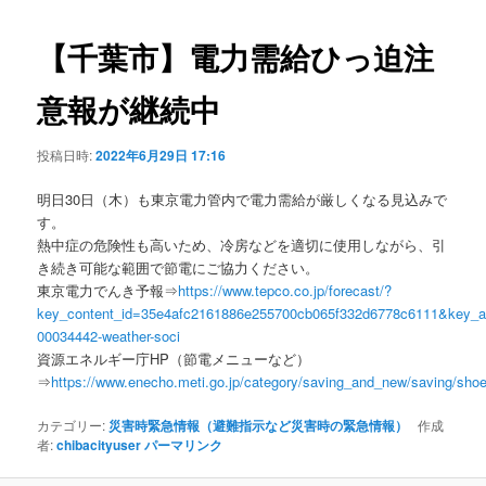
ビ
ゲ
【千葉市】電力需給ひっ迫注
ー
シ
意報が継続中
ョ
ン
投稿日時:
2022年6月29日 17:16
明日30日（木）も東京電力管内で電力需給が厳しくなる見込みで
す。
熱中症の危険性も高いため、冷房などを適切に使用しながら、引
き続き可能な範囲で節電にご協力ください。
東京電力でんき予報⇒
https://www.tepco.co.jp/forecast/?
key_content_id=35e4afc2161886e255700cb065f332d6778c6111&key_ar
00034442-weather-soci
資源エネルギー庁HP（節電メニューなど）
⇒
https://www.enecho.meti.go.jp/category/saving_and_new/saving/sho
カテゴリー:
災害時緊急情報（避難指示など災害時の緊急情報）
作成
者:
chibacityuser
パーマリンク