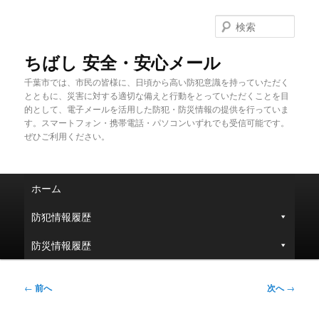
メ
イ
検
ン
索
コ
ちばし 安全・安心メール
ン
千葉市では、市民の皆様に、日頃から高い防犯意識を持っていただく
テ
とともに、災害に対する適切な備えと行動をとっていただくことを目
ン
的として、電子メールを活用した防犯・防災情報の提供を行っていま
ツ
す。スマートフォン・携帯電話・パソコンいずれでも受信可能です。
へ
ぜひご利用ください。
移
動
メ
ホーム
イ
ン
防犯情報履歴
メ
ニ
防災情報履歴
ュ
ー
投
←
前へ
次へ
→
稿
ナ