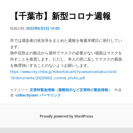
ビ
ゲ
【千葉市】新型コロナ週報
ー
シ
投稿日時:
2022年6月2日 10:00
ョ
ン
市では感染者の状況等をまとめた週報を毎週木曜日に発行してい
ます。
熱中症防止の観点から屋外でマスクの必要がない場面はマスクを
外すことを推奨します。ただし、本人の意に反してマスクの着脱
を無理強いすることのないようお願いします。
https://www.city.chiba.jp/hokenfukushi/iryoeisei/seisaku/covid-
19/documents/20220602_corona_shuho.pdf
カテゴリー:
災害時緊急情報（避難指示など災害時の緊急情報）
作成
者:
chibacityuser
パーマリンク
Proudly powered by WordPress