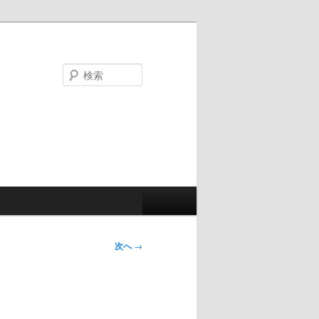
検
索
次へ
→