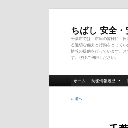
メ
イ
ン
ちばし 安全
コ
千葉市では、市民の皆様に、日
ン
る適切な備えと行動をとってい
テ
情報の提供を行っています。ス
ン
す。ぜひご利用ください。
ツ
へ
移
メ
動
ホーム
防犯情報履歴
イ
ン
投
メ
←
前へ
稿
ニ
ナ
ュ
ビ
ー
ゲ