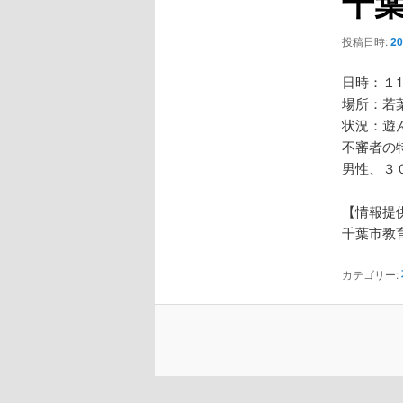
千
ー
シ
投稿日時:
2
ョ
ン
日時：１1
場所：若
状況：遊
不審者の
男性、３
【情報提
千葉市教
カテゴリー: