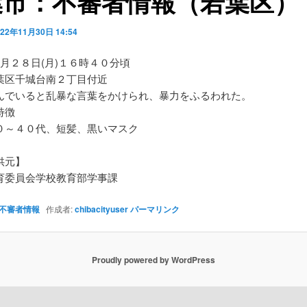
葉市：不審者情報（若葉区）
022年11月30日 14:54
月２８日(月)１６時４０分頃
葉区千城台南２丁目付近
んでいると乱暴な言葉をかけられ、暴力をふるわれた。
特徴
０～４０代、短髪、黒いマスク
供元】
育委員会学校教育部学事課
不審者情報
作成者:
chibacityuser
パーマリンク
Proudly powered by WordPress